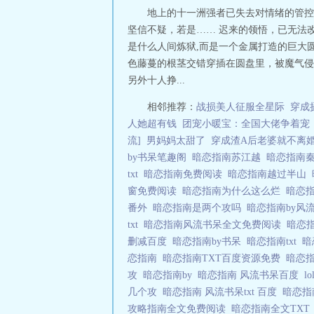
地上的十一洲强者已失去对情绪的管控
坚信不疑，若是…… 迟来的领悟，已无法改
是什么人间炼狱,而是一个金属打造的巨大
色藤蔓的根茎交错穿插在圆盘里，被魔气侵
另外十人挣...
相邻推荐：
战损美人征服全星际
穿成
人她超有钱
团宠小暖宝：全国大佬争着宠
流]
男妈妈太甜了
穿成渣A后老婆就不离
by书呆笔趣阁
暗恋指南苏江越
暗恋指南秦
txt
暗恋指南免费阅读
暗恋指南越过半山
窗免费阅读
暗恋指南为什么这么烂
暗恋
番外
暗恋指南是两个攻吗
暗恋指南by风
txt
暗恋指南风流书呆全文免费阅读
暗恋
删减百度
暗恋指南by书呆
暗恋指南txt
暗
恋指南
暗恋指南TXT百度资源免费
暗恋
攻
暗恋指南by
暗恋指南 风流书呆百度
l
几个攻
暗恋指南 风流书呆txt 百度
暗恋指
攻略指南全文免费阅读
暗恋指南全文TX