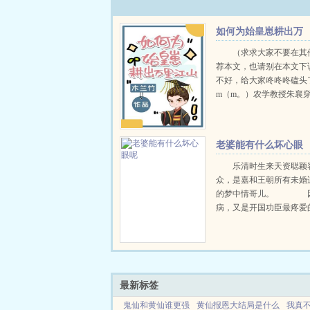
如何为始皇崽耕出万
里江山
（求求大家不要在其
荐本文，也请别在本文下
不好，给大家咚咚咚磕头
m（m。）农学教授朱襄
国乱世的赵国平民，好不
有了些起色。携家里所有
商跑了的长姐将外甥丢给
老婆能有什么坏心眼
和另一个豪商好上了，不方.
呢
乐清时生来天资聪颖
众，是嘉和王朝所有未婚
的梦中情哥儿。 因
病，又是开国功臣最疼爱
子，乐清时自幼就被皇亲
百宠地养大。不仅性情柔
六艺琴棋书画也是不在话
焚香刺绣烹饪，更是基本功.
最新标签
鬼仙和黄仙谁更强
黄仙报恩大结局是什么
我真不