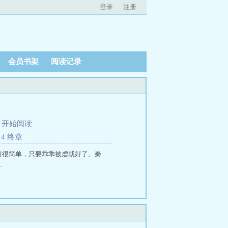
登录
注册
会员书架
阅读记录
、
开始阅读
14 终章
份很简单，只要乖乖被虐就好了。秦
.