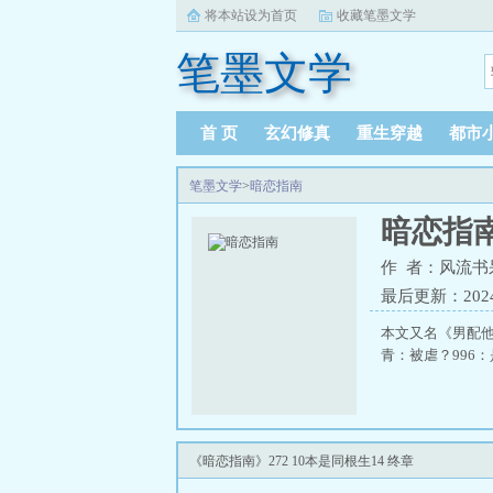
将本站设为首页
收藏笔墨文学
笔墨文学
首 页
玄幻修真
重生穿越
都市
笔墨文学
>
暗恋指南
暗恋指
作 者：风流书
最后更新：2024-1
本文又名《男配他
青：被虐？996
《暗恋指南》272 10本是同根生14 终章