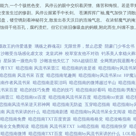
能力,一个个骇然色变。 风停云的眼中交织着厌憎、痛苦和悔恨。若是早
变发生过的惨剧。风停云握紧手中长剑。 苍渊挥挥广袖,魔气加快了消散的
圆盘，镂空镌刻着神秘符文,散发出吞天沃日的浩瀚气息。 在浓郁魔气的掩
蚀得千疮百孔，腐朽溃烂。但它们依旧像吸血的蚂蟥,附此而生,纠缠不放。
摄政王的侍爱逃妻
璃殇之葬魂花I
无限世界，禁止恋爱
陪豪门少爷念书
沙雕受当场感化虐文攻
龙皇武神
校草室友他不对劲
钓系美人拿稳火葬
婚
星际第一濒危向导
沙雕攻他失忆了
NBA超级巨星
全网黑的我退圈考
青TXT
暗恋指南 风流书呆晋江
暗恋指南的攻是谁
暗恋指南by风流书
暗恋指南 风流书呆 百度
暗恋指南笔趣阁
暗恋指南by风流书呆txt
HP
指南作者风流书呆
暗恋指南是双洁吗
暗恋指南的微博越过半山
暗恋指
流书呆百度
暗恋的技巧免费
暗恋的技巧
暗恋指南好看吗
暗恋指南/男配
指南晋江
暗恋指南txt百度
暗恋指南风流书呆百度
暗恋指南txt资源
暗恋
恋指南风流书呆逆天邪神网
暗恋指南无防盗
互穿暗恋指南
暗恋指南b
指南 风流书呆讲的什么
暗恋指南剧透
暗恋指南by风流书呆全文阅读
暗
ol暗恋指南免费
暗恋指南TXT百度资源
暗恋指南格格党
暗恋攻略指南
南全文免费阅读
暗恋指南 风流书呆TXT
lol暗恋指南
暗恋指南快穿
暗
T
暗恋指南微博
暗恋指南TXT百度
暗恋指南by风流书呆讲的什么
LOL