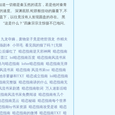
知道一切都是秦玉然的谎言，若是他对秦青
速度。 深渊底部,蛇群般扭动的藤蔓下,不
盖下，以往竟没有人发现圆盘的存在。 黑
 “这是什么？”四象宗宗主惊骇不已地问。
九龙夺嫡，废物皇子竟是绝世强龙
作精夫
场剧本
小羽毛
看见我的猫了吗？[无限
公后爆红了
暗恋指南逆天邪神网
暗恋指南
呆晋江
lol暗恋指南百度
暗恋指南风流书呆
魔法与暗恋指南
lofter暗恋指南
暗恋指南无弹
南风流书呆
暗恋指南 风流书呆txt
暗恋指南
他非要掺和TXT
暗恋成立指南
lol暗恋指南
指南完整版
暗恋指南讲的什么
暗恋指南无
y风流书呆剧透
暗恋指南歌词
万人迷影后暗
恋指南风流书呆免费阅读
暗恋指南有几个
暗恋指南觅云
暗恋秘籍
暗恋指南每个世界
恋指南by书呆资源
暗恋指南攻受是谁
暗恋
暗恋指南
暗恋指南的微博
暗恋指南TXT
暗