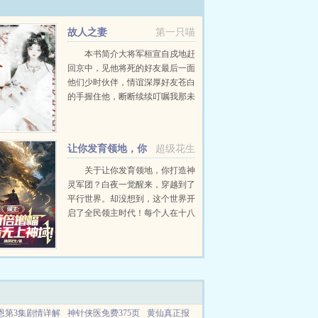
故人之妻
第一只喵
本书简介大将军桓宣自戍地赶
回京中，见他将死的好友最后一面
他们少时伙伴，情谊深厚好友苍白
的手握住他，断断续续叮嘱我那未
过门的妻子无依无靠，很是可怜，
我死后，请你好好照顾她。桓宣抬
眼，见雪肤乌...
让你发育领地，你
超级花生
打造神灵军团？
关于让你发育领地，你打造神
灵军团？白夜一觉醒来，穿越到了
平行世界。却没想到，这个世界开
启了全民领主时代！每个人在十八
岁那年，都能穿越到异世界成为一
名领主！招募兵种，攻略秘境，点
燃神火，高举神国！白夜惊讶发
现。自己竟然觉醒了领主世界...
恩第3集剧情详解
神针侠医免费375页
黄仙真正报