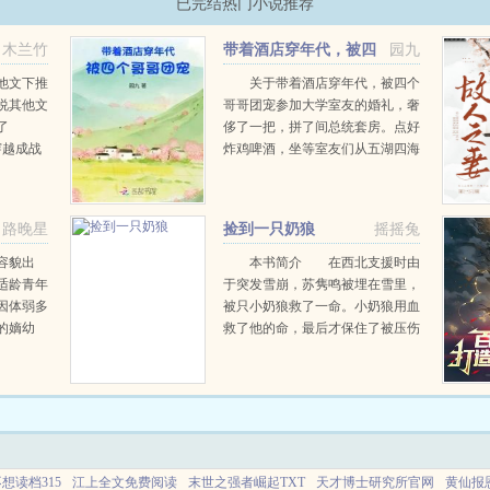
已完结热门小说推荐
木兰竹
带着酒店穿年代，被四
园九
个哥哥团宠
他文下推
关于带着酒店穿年代，被四个
说其他文
哥哥团宠参加大学室友的婚礼，奢
了
侈了一把，拼了间总统套房。点好
穿越成战
炸鸡啤酒，坐等室友们从五湖四海
容易生活
赶过来。却没有想到，一睁眼，竟
细软跟豪
然成了贫穷年代的山村少女。父母
他，说她
双亡，只剩五个小苦瓜相依为命。
路晚星
捡到一只奶狼
摇摇兔
..
未婚夫被绿茶知青抢走，还...
容貌出
本书简介 在西北支援时由
适龄青年
于突发雪崩，苏隽鸣被埋在雪里，
体弱多
被只小奶狼救了一命。小奶狼用血
的嫡幼
救了他的命，最后才保住了被压伤
国戚千娇
的腿。因为腿伤他在西北住了半
顺，君子
年，这只奶狼总粘着他，最喜欢钻
下，品茗
进他衣服里。奶狼一天天长大...
..
想读档315
江上全文免费阅读
末世之强者崛起TXT
天才博士研究所官网
黄仙报