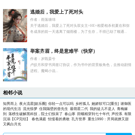
逃婚后，我爱上了死对头
作者：雨落缠绵
关于逃婚后，我爱上了死对头双女主×HE×相爱相杀初夏在和弥
冬成亲的前一天逃离了烟雨楼，为了生存，不得已劫了顺通...
举案齐眉，终是意难平（快穿）
作者：岁既晏兮
卢皎月和穿书局签订协议，作为书中的背景板角色，去推动剧情
进程。魔蝎小说...
相邻小说
知男而上
夜火流星[娱乐圈]
你轻一点可以吗
乡村孤儿
她娇软可口[重生]
谢御医
的现代生活
流光惊梦
住我隔壁的曾先生
最萌星二代
我的徒儿不是人
青梅嫁
到
落榜生破解黑科技，院士们惊呆了
春山寒
田螺精穿到七十年代
声控系
有限
沉溺【CP完结】
春色满庭
怯懦着的勇敢
孔方世界
重生1990：开局就撩又甜
又飒白月光