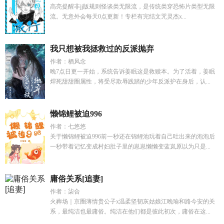
高亮提醒非jj版规则怪谈类无限流，是传统类穿恐怖片类型无限
流。无意外会每天0点更新！专栏有完结文咒灵杰x...
我只想被我拯救过的反派抛弃
作者：栖风念
晚7点日更一开始，系统告诉姜眠这是救赎本。为了活着，姜眠
焊死甜甜圈属性，将受尽欺辱践踏的少年反派护在身后，认...
懒锦鲤被迫996
作者：七悠悠
关于懒锦鲤被迫996前一秒还在锦鲤池玩着自己吐出来的泡泡后
一秒带着记忆变成村妇肚子里的崽崽懒懒变蓝岚原以为只是...
庸俗关系[追妻]
作者：柒合
火葬场｜京圈薄情贵公子x温柔坚韧灰姑娘江晚瑜和路今安的关
系，最纯洁也最庸俗。纯洁在他们都是彼此初次，庸俗在这...